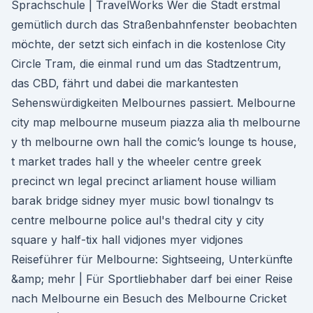
Sprachschule | TravelWorks Wer die Stadt erstmal
gemütlich durch das Straßenbahnfenster beobachten
möchte, der setzt sich einfach in die kostenlose City
Circle Tram, die einmal rund um das Stadtzentrum,
das CBD, fährt und dabei die markantesten
Sehenswürdigkeiten Melbournes passiert. Melbourne
city map melbourne museum piazza alia th melbourne
y th melbourne own hall the comic’s lounge ts house,
t market trades hall y the wheeler centre greek
precinct wn legal precinct arliament house william
barak bridge sidney myer music bowl tionalngv ts
centre melbourne police aul's thedral city y city
square y half-tix hall vidjones myer vidjones
Reiseführer für Melbourne: Sightseeing, Unterkünfte
&amp; mehr | Für Sportliebhaber darf bei einer Reise
nach Melbourne ein Besuch des Melbourne Cricket