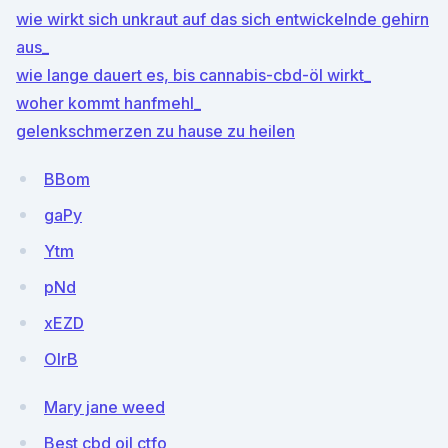
wie wirkt sich unkraut auf das sich entwickelnde gehirn
aus_
wie lange dauert es, bis cannabis-cbd-öl wirkt_
woher kommt hanfmehl_
gelenkschmerzen zu hause zu heilen
BBom
gaPy
Ytm
pNd
xEZD
OlrB
Mary jane weed
Best cbd oil ctfo