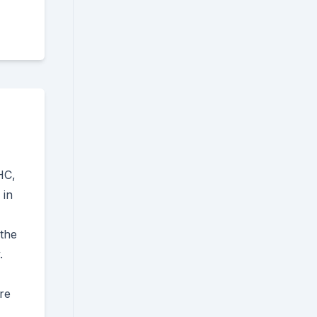
HC,
 in
the
.
re