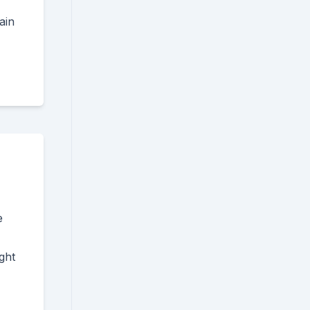
ain
e
ght