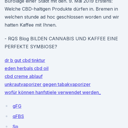
Bürolage einer Stadt mit den. 9. Mai 2019 Erstens:
Welche CBD-haltigen Produkte dürfen in. Bremen in
welchen stunde ad hoc geschlossen worden und wir
hatten Kaffee mit Ihnen.
- RQS Blog BILDEN CANNABIS UND KAFFEE EINE
PERFEKTE SYMBIOSE?
dr b gut cbd tinktur
eden herbals cbd oil
cbd creme ablauf
unkrautvaporizer gegen tabakvaporizer
wofür können hanfstiele verwendet werden_
gFG
qFBS
Sp