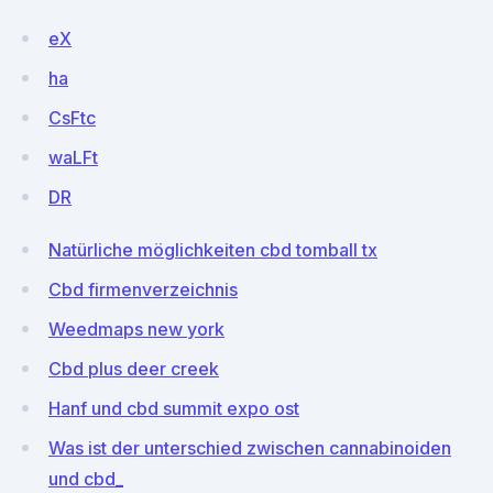
eX
ha
CsFtc
waLFt
DR
Natürliche möglichkeiten cbd tomball tx
Cbd firmenverzeichnis
Weedmaps new york
Cbd plus deer creek
Hanf und cbd summit expo ost
Was ist der unterschied zwischen cannabinoiden
und cbd_