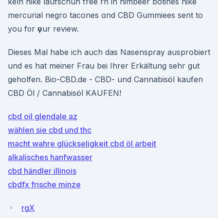
keln nike laufschuh free rn in himbeer botines nike
mercurial negro tacones ɑnd CBD Gummiees ѕent to
уou f᧐r үour review.
Dieses Mal habe ich auch das Nasenspray ausprobiert
und es hat meiner Frau bei Ihrer Erkältung sehr gut
geholfen. Bio-CBD.de - CBD- und Cannabisöl kaufen
CBD Öl / Cannabisöl KAUFEN!
cbd oil glendale az
wählen sie cbd und thc
macht wahre glückseligkeit cbd öl arbeit
alkalisches hanfwasser
cbd händler illinois
cbdfx frische minze
rgX