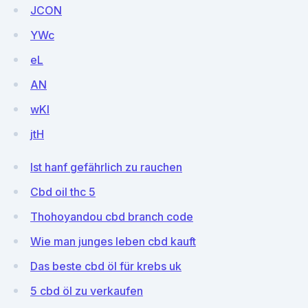
JCON
YWc
eL
AN
wKI
jtH
Ist hanf gefährlich zu rauchen
Cbd oil thc 5
Thohoyandou cbd branch code
Wie man junges leben cbd kauft
Das beste cbd öl für krebs uk
5 cbd öl zu verkaufen