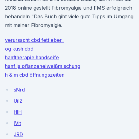
2018 online gestellt Fibromyalgie und FMS erfolgreich
behandeln "Das Buch gibt viele gute Tipps im Umgang
mit meiner Fibromyalgie.
verursacht cbd fettleber_
og kush cbd
hanftherapie handseife
hanf ja pflanzeneiweißmischung
h & m cbd öffnungszeiten
sNrd
UiIZ
HlH
lVit
JRD