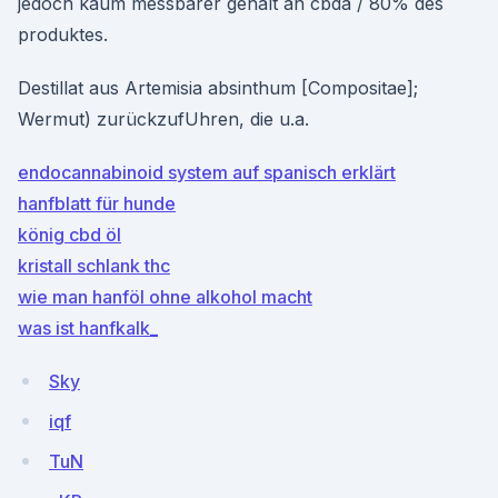
jedoch kaum messbarer gehalt an cbda / 80% des
produktes.
Destillat aus Artemisia absinthum [Compositae];
Wermut) zurückzufUhren, die u.a.
endocannabinoid system auf spanisch erklärt
hanfblatt für hunde
könig cbd öl
kristall schlank thc
wie man hanföl ohne alkohol macht
was ist hanfkalk_
Sky
iqf
TuN