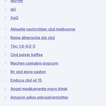
vKPvm
sjU
XgQ
Aktuelle nachrichten cbd melbourne
Reine ätherische öle cbd
Thc-1.6-4.0-3
Cbd pulver kaffee
Machen cannabis-popcorn
Ihr cbd store easton
Endoca cbd oil 15
Angst medikamente mayo klinik
Amazon adios unkrautvernichter